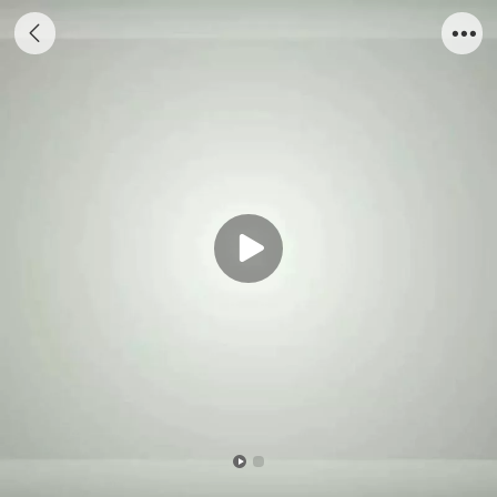
定制船模_ 50cm中式古帆船A模型_海艺坊模
型工厂