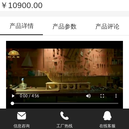
￥10900.00
产品详情
产品参数
产品评论
定制船模_ 50cm中式古帆船A模型_海艺坊
信息咨询
工厂热线
在线客服
模型工厂